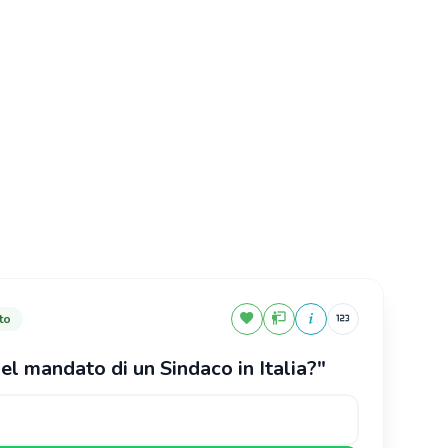
 referto?"
 una professione sanitaria"