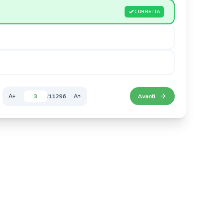
 sanitarie ausiliarie"
1
11296
Avanti
/