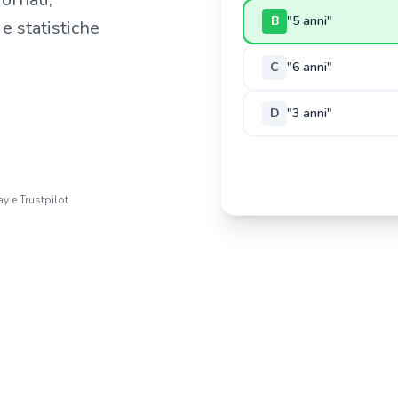
B
"Il medico"
e statistiche
C
"Solo le professioni
D
"L'infermiere"
y e Trustpilot