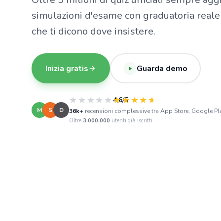
simulazioni d'esame con graduatoria reale 
che ti dicono dove insistere.
Inizia gratis
Guarda demo
★★★★★
★★★★★
4,6/5
M
S
D
36k+
recensioni complessive tra App Store, Google Pla
Oltre
3.000.000
utenti già iscritti