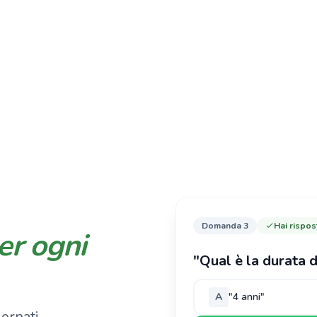
Domanda 1
er ogni
"Chi è obbligato al
A
"Tutti gli esercenti
ornati,