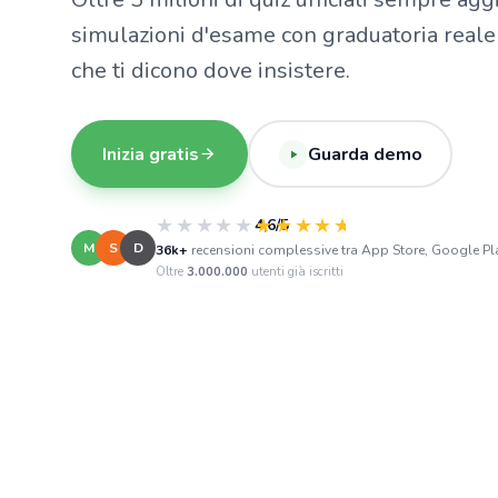
simulazioni d'esame con graduatoria reale 
che ti dicono dove insistere.
Inizia gratis
Guarda demo
★★★★★
★★★★★
4,6/5
M
S
D
36k+
recensioni complessive tra App Store, Google Pla
Oltre
3.000.000
utenti già iscritti