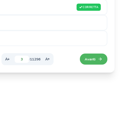
CORRETTA
3
11296
Avanti
/