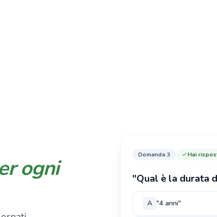
Domanda 3
Hai rispos
er ogni
"Qual è la durata d
A
"4 anni"
ornati,